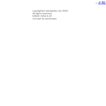
→
お知
copyright(c) tatetakako.net 2004,
All rights reserved.
SINCE 2004.6.25
concept by kanbutzya