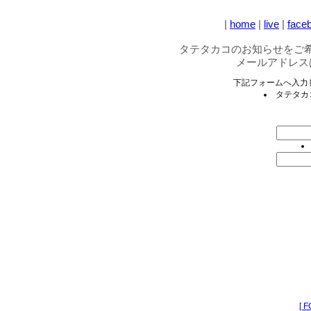
|
home
|
live
|
face
タテタカコのお知らせをご
メールアドレス
下記フォームへ入力し 
タテタカ
[ 